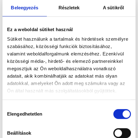
szilvaspeter
2025.05.07
Egyéb
1 Comment
Beleegyezés
Részletek
A sütikről
Üdvözlet a WordPress-ben! Ez az első bejegyzés, amelyet
lehet akár módosítani, akár törölni, aztán kezdődhet az írás,
Ez a weboldal sütiket használ
a tartalommal történő feltöltés.
Sütiket használunk a tartalmak és hirdetések személyre
szabásához, közösségi funkciók biztosításához,
Continue Reading
valamint weboldalforgalmunk elemzéséhez. Ezenkívül
közösségi média-, hirdető- és elemező partnereinkkel
megosztjuk az Ön weboldalhasználatra vonatkozó
adatait, akik kombinálhatják az adatokat más olyan
Keresés
adatokkal, amelyeket Ön adott meg számukra vagy az
KERESÉS
Ön által használt más szolgáltatásokból gyűjtöttek.
H
Legutóbbi bejegyzések
Elengedhetetlen
o
Helló Világ!
z
z
Beállítások
á