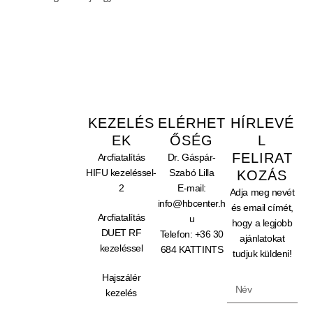
KEZELÉS
ELÉRHET
HÍRLEVÉ
EK
ŐSÉG
L
FELIRAT
Arcfiatalítás
Dr. Gáspár-
HIFU kezeléssel-
Szabó Lilla
KOZÁS
2
E-mail:
Adja meg nevét
info@hbcenter.h
és email címét,
Arcfiatalítás
u
hogy a legjobb
DUET RF
Telefon:
+36 30
ajánlatokat
kezeléssel
684 KATTINTS
tudjuk küldeni!
Hajszálér
kezelés