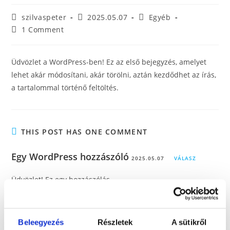
szilvaspeter
2025.05.07
Egyéb
1 Comment
Üdvözlet a WordPress-ben! Ez az első bejegyzés, amelyet
lehet akár módosítani, akár törölni, aztán kezdődhet az írás,
a tartalommal történő feltöltés.
THIS POST HAS ONE COMMENT
Egy WordPress hozzászóló
2025.05.07
VÁLASZ
Üdvözlet! Ez egy hozzászólás.
A hozzászólások moderálásához, szerkesztéséhez és
törléséhez látogassunk el a honlapunk vezérlőpultjának
Hozzászólások menüpontjához.
Beleegyezés
Részletek
A sütikről