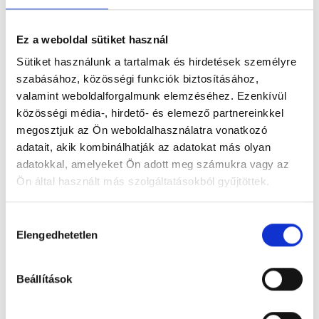
A hozzászólok avatarját a
Gravatar
biztosítja.
Ez a weboldal sütiket használ
Vélemény, hozzászólás?
Sütiket használunk a tartalmak és hirdetések személyre
szabásához, közösségi funkciók biztosításához,
valamint weboldalforgalmunk elemzéséhez. Ezenkívül
közösségi média-, hirdető- és elemező partnereinkkel
megosztjuk az Ön weboldalhasználatra vonatkozó
adatait, akik kombinálhatják az adatokat más olyan
adatokkal, amelyeket Ön adott meg számukra vagy az
Ön által használt más szolgáltatásokból gyűjtöttek.
H
Elengedhetetlen
o
z
z
Beállítások
á
j